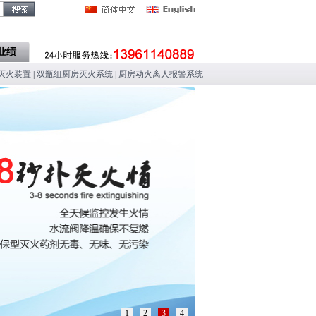
业绩
灭火装置
|
双瓶组厨房灭火系统
|
厨房动火离人报警系统
1
2
3
4